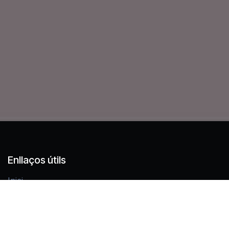
Enllaços útils
Inici
AI Blog
Política de cookies
Contacta amb nosaltres