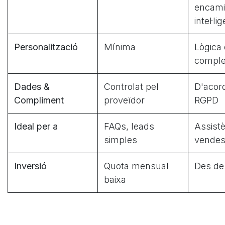
encam
intel·li
Personalització
Mínima
Lògica
comple
Dades &
Controlat pel
D'acor
Compliment
proveïdor
RGPD
Ideal per a
FAQs, leads
Assistè
simples
vendes
Inversió
Quota mensual
Des de
baixa