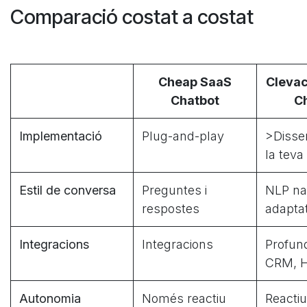
Comparació costat a costat
Cheap SaaS
Cleva
Chatbot
C
Implementació
Plug-and-play
>Disse
la tev
Estil de conversa
Preguntes i
NLP nat
respostes
adapta
Integracions
Integracions
Profun
CRM, H
Autonomia
Només reactiu
Reactiu