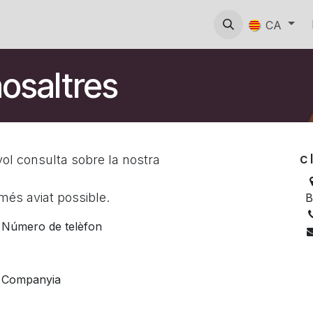
ligència artificial
Odoo
CA
osaltres
c 
ol consulta sobre la nostra
més aviat possible.
B
Número de telèfon
Companyia