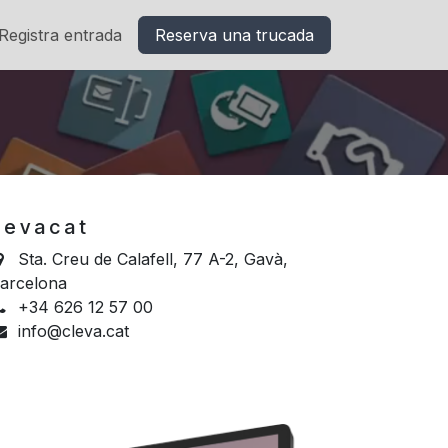
Registra entrada
Reserva una trucada
l e v a c a t
Sta. Creu de Calafell, 77 A-2, Gavà,
arcelona
+34 626 12 57 00
info@cleva.cat