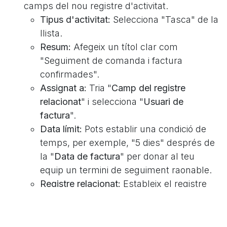
camps del nou registre d'activitat.
Tipus d'activitat:
Selecciona "Tasca" de la
llista.
Resum:
Afegeix un títol clar com
"Seguiment de comanda i factura
confirmades".
Assignat a:
Tria "
Camp del registre
relacionat
" i selecciona "
Usuari de
factura
".
Data límit:
Pots establir una condició de
temps, per exemple, "5 dies" després de
la "
Data de factura
" per donar al teu
equip un termini de seguiment raonable.
Registre relacionat:
Estableix el registre
relacionat a la factura mateixa
seleccionant "Registre dinàmic" i deixant
el valor com "object".