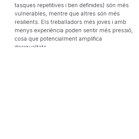
tasques repetitives i ben definides) són més
vulnerables, mentre que altres són més
resilients. Els treballadors més joves i amb
menys experiència poden sentir més pressió,
cosa que potencialment amplifica
desigualtats.
Què passarà a continuació​
L’estudi de Yale / Brookings no descarta la
potencial disrupció de la IA, simplement afirma
que la transformació encara no es manifesta en
pèrdues d’ocupació generalitzades. Els autors
preveuen monitoritzar les dades mensualment a
mesura que s’aprofundeixi l’adopció de
IA (
Financial Times
).